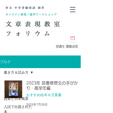
​受講生 課題送信
ブログ
書き方＆読み方
全ての記事
2023年 読書感想文の手がか
り・高学年編
お知らせ
おすすめ絵本＆児童書
授業と日常風景
2023年7月29日
入試で出題された
本