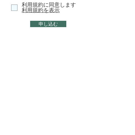
利用規約に同意します
利用規約を表示
申し込む
​お気軽にお問い合わせください
お問い合わせフォーム
■
ホーム
‣
文章表現 オンライン個別レッスン
‣
志望校対策 オンライン個別指導
​
‣
過去
問対策 オンライン個別指導
■
ニュース
■
Blog
■
Q
& A
■ お問い合わせ