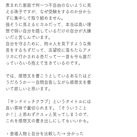
恵まれた家庭で何一つ不自由のないように見
える珠子ですが、なぜ受験をするのか分から
ずに集中して取り組めません。
強そうに見えるヒカルだって、本当は高い理
想で弱い自分を隠しているだけの自分が大嫌
いだと苦しんでいます。
自分を守るために、時々人を見下すような発
言をするちずだって、志望校に落ちたらアメ
リカに行かされる杏だってーー昔も今も誰だ
っていろいろ抱えて生きているのです。
では、感想文を書こうとしているあなたはど
うだろうかーー自問自答しながら感想文を書
いて欲しいと思います。
「サンドイッチクラブ」というタイトルには
良い意味で裏切られます。「そういうこと
か！」と思わずクスッと笑ってしまうので、
これを感想文の書き出しにしてもいいかも。
・登場人物と自分を比較した→ 分かった