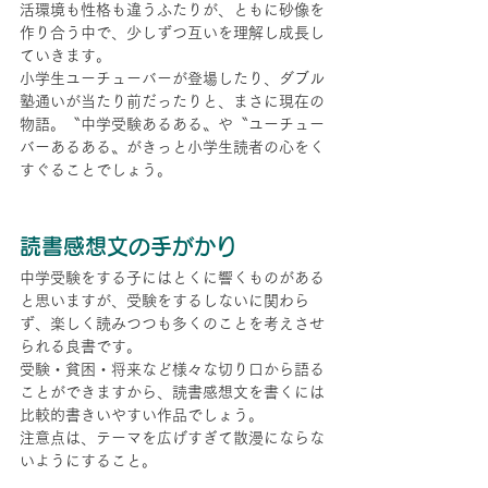
活環境も性格も違うふたりが、ともに砂像を
作り合う中で、少しずつ互いを理解し成長し
ていきます。
小学生ユーチューバーが登場したり、ダブル
塾通いが当たり前だったりと、まさに現在の
物語。〝中学受験あるある〟や〝ユーチュー
バーあるある〟がきっと小学生読者の心をく
すぐることでしょう。
読書感想文の手がかり
中学受験をする子にはとくに響くものがある
と思いますが、受験をするしないに関わら
ず、楽しく読みつつも多くのことを考えさせ
られる良書です。
受験・貧困・将来など様々な切り口から語る
ことができますから、読書感想文を書くには
比較的書きいやすい作品でしょう。
注意点は、テーマを広げすぎて散漫にならな
いようにすること。